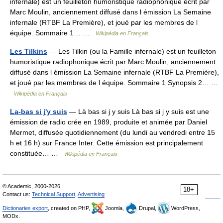
infernale) est un feuilleton humoristique radiophonique écrit par
Marc Moulin, anciennement diffusé dans l émission La Semaine
infernale (RTBF La Première), et joué par les membres de l
équipe. Sommaire 1… …
Wikipédia en Français
Les Tilkins
— Les Tilkin (ou la Famille infernale) est un feuilleton
humoristique radiophonique écrit par Marc Moulin, anciennement
diffusé dans l émission La Semaine infernale (RTBF La Première),
et joué par les membres de l équipe. Sommaire 1 Synopsis 2… …
Wikipédia en Français
La-bas si j'y suis
— Là bas si j y suis Là bas si j y suis est une
émission de radio crée en 1989, produite et animée par Daniel
Mermet, diffusée quotidiennement (du lundi au vendredi entre 15
h et 16 h) sur France Inter. Cette émission est principalement
constituée… …
Wikipédia en Français
© Academic, 2000-2026
18+
Contact us:
Technical Support
,
Advertising
Dictionaries export
, created on PHP,
Joomla,
Drupal,
WordPress,
MODx.