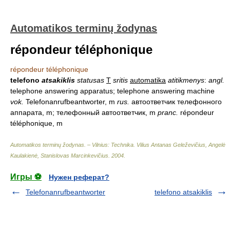
Automatikos terminų žodynas
répondeur téléphonique
répondeur téléphonique
telefono
atsakiklis
statusas
T
sritis
automatika
atitikmenys
:
angl.
telephone answering apparatus; telephone answering machine
vok.
Telefonanrufbeantworter, m
rus.
автоответчик телефонного
аппарата, m; телефонный автоответчик, m
pranc.
répondeur
téléphonique, m
Automatikos terminų žodynas. – Vilnius: Technika
.
Vilius Antanas Geleževičius, Angelė
Kaulakienė, Stanislovas Marcinkevičius
.
2004
.
Игры ⚽
Нужен реферат?
Telefonanrufbeantworter
telefono atsakiklis