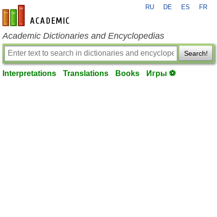
RU
DE
ES
FR
en-academic.com
Academic Dictionaries and Encyclopedias
Search!
Interpretations
Translations
Books
Игры ⚽