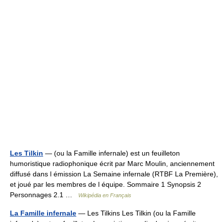
Les Tilkin
— (ou la Famille infernale) est un feuilleton
humoristique radiophonique écrit par Marc Moulin, anciennement
diffusé dans l émission La Semaine infernale (RTBF La Première),
et joué par les membres de l équipe. Sommaire 1 Synopsis 2
Personnages 2.1 …
Wikipédia en Français
La Famille infernale
— Les Tilkins Les Tilkin (ou la Famille